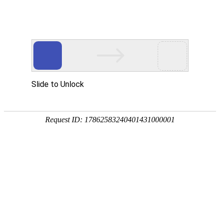
智慧停车
门禁通道
安全应急
交通出行
运营服务
学校
医院
高档社区
政府机关